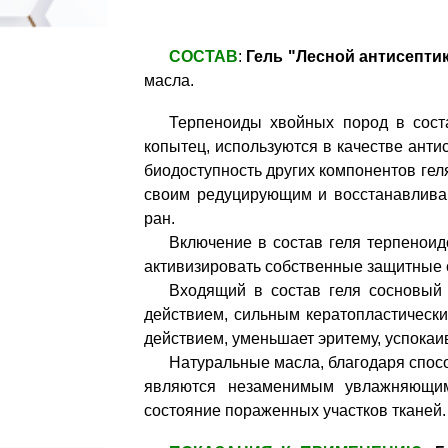
СОСТАВ
:
Гель "Лесной антисепти
масла.
Терпеноиды хвойных пород в соста
копытец, используются в качестве ант
биодоступность других компонентов геля
своим редуцирующим и восстанавлива
ран.
Включение в состав геля терпеноид
активизировать собственные защитные 
Входящий в состав геля сосновый
действием, сильным кератопластическ
действием, уменьшает эритему, успокаив
Натуральные масла, благодаря спос
являются незаменимым увлажняющим
состояние пораженных участков тканей.