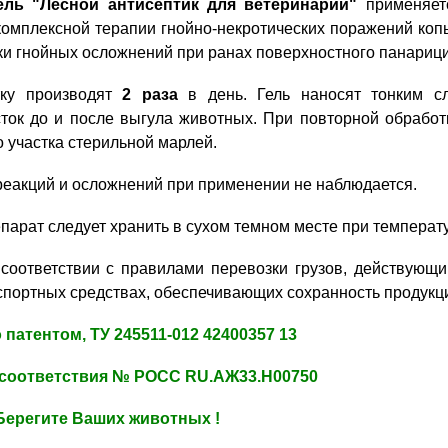
ель "Лесной антисептик для ветеринарии"
применяет
 комплексной терапии гнойно-некротических поражений коп
и гнойных осложнений при ранах поверхностного панарици
тку производят
2 раза
в день. Гель наносят тонким с
ток до и после выгула животных. При повторной обработ
 участка стерильной марлей.
реакций и осложнений при применении не наблюдается.
епарат следует хранить в сухом темном месте при температур
 соответствии с правилами перевозки грузов, действующ
спортных средствах, обеспечивающих сохранность продукц
патентом, ТУ 245511-012 42400357 13
соответствия № РОСС RU.АЖ33.Н00750
Берегите Ваших животных !