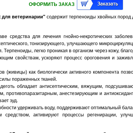
ОФОРМИТЬ ЗАКАЗ
к для ветеринарии"
содержит терпеноиды хвойных пород 
ве средства для лечения гнойно-некротических заболе
исептического, тонизирующего, улучшающего микроциркуля
. Терпеноиды, легко проникая в организм через кожу, благ
ющим свойствам, ускоряют процесс ороговения и зажив
ов (живицы) как биологически активного компонента позв
силы пораженных тканей.
 деготь обладает антисептическим, вяжущим, подсушива
им, противопаразитарным, анестезирующим и антиоксида
ает зуд.
обности удерживать воду, поддерживают оптимальный бала
 средством, активируют процессы регенирации, улуч