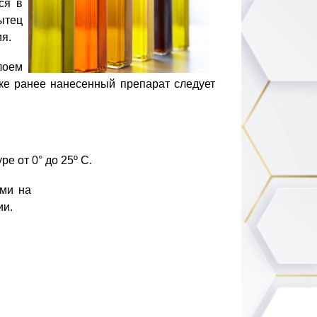
ся в
ытец
я.
лоем
ке ранее нанесенный препарат следует
е от 0° до 25º С.
ими на
ии.