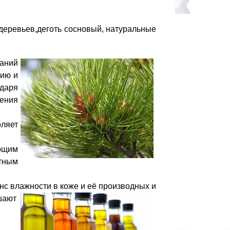
деревьев,деготь сосновый, натуральные
ваний
цию и
одаря
ления
оляет
ющим
нтным
нс влажности в
коже и её производных и
шают