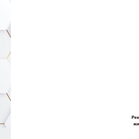
Ре
жи